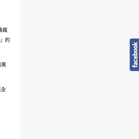
路瘋
」的
到黑
這全