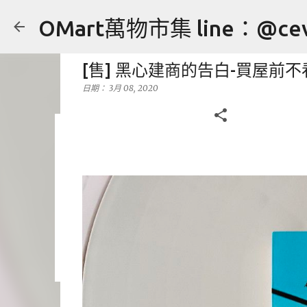
OMart萬物市集 line：@cev
[售] 黑心建商的告白-買屋前不
日期：
3月 08, 2020
[售] YONEX NANORAY 10 c
日期：
7月 27, 2024
售
運動用品
0