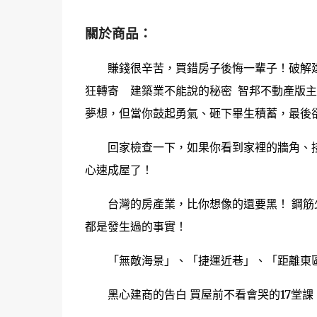
關於商品：
賺錢很辛苦，買錯房子後悔一輩子！破解建
狂轉寄 建築業不能說的秘密 智邦不動產版
夢想，但當你鼓起勇氣、砸下畢生積蓄，最後
回家檢查一下，如果你看到家裡的牆角、接
心速成屋了！
台灣的房產業，比你想像的還要黑！ 鋼筋少
都是發生過的事實！
「無敵海景」、「捷運近巷」、「距離東區1
黑心建商的告白 買屋前不看會哭的17堂課