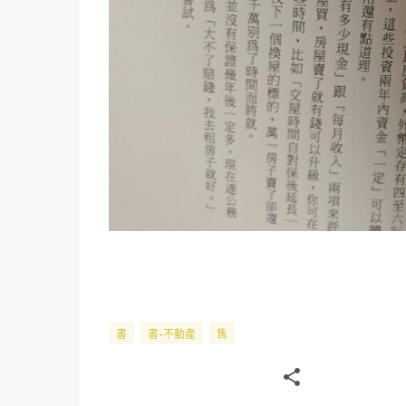
書
書-不動產
售