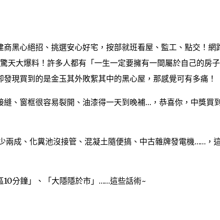
商黑心絕招、挑選安心好宅，按部就班看屋、監工、點交！網
主驚天大爆料！許多人都有「一生一定要擁有一間屬於自己的房子
卻發現買到的是金玉其外敗絮其中的黑心屋，那感覺可有多痛！
縫、窗框很容易裂開、油漆得一天到晚補…，恭喜你，中獎買
兩成、化糞池沒接管、混凝土隨便搞、中古雜牌發電機……，
0分鐘」、「大隱隱於市」……這些話術~