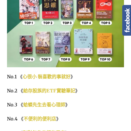
No.1 《
心很小 裝喜歡的事就好
》
No.2 《
給存股族的ETF實驗筆記
》
No.3 《
蛤蟆先生去看心理師
》
No.4 《
不便利的便利店
》