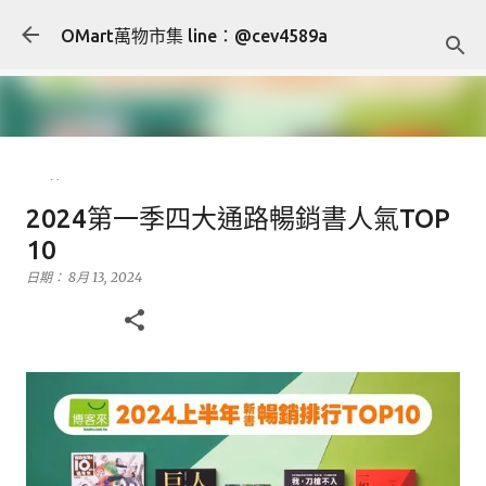
跳到主要內容
OMart萬物市集 line：@cev4589a
[售] YONEX NANORAY 10 carbon
2024第一季四大通路暢銷書人氣TOP
羽球拍 羽毛球拍
10
日期：
7月 27, 2024
售
運動用品
日期：
8月 13, 2024
0