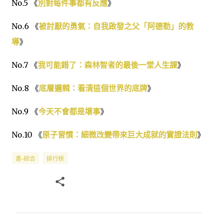
No.5 《
別對每件事都有反應
》
No.6 《
被討厭的勇氣：自我啟發之父「阿德勒」的教
導
》
No.7 《
我可能錯了：森林智者的最後一堂人生課
》
No.8 《
底層邏輯：看清這個世界的底牌
》
No.9 《
今天不會都是壞事
》
No.10 《
原子習慣：細微改變帶來巨大成就的實證法則
》
書-綜合
排行榜