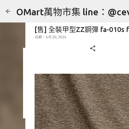
OMart萬物市集 line：@cev
[售] 全裝甲型ZZ鋼彈 fa-010s ful
日期：
4月 20, 2024
[售] YONEX NANORAY 10 c
日期：
7月 27, 2024
售
運動用品
0