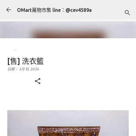
跳到主要內容
OMart萬物市集 line：@cev4589a
[售] YONEX NANORAY 10 carbon
[售] 洗衣籃
羽球拍 羽毛球拍
日期：
3月 19, 2024
日期：
7月 27, 2024
售
運動用品
0