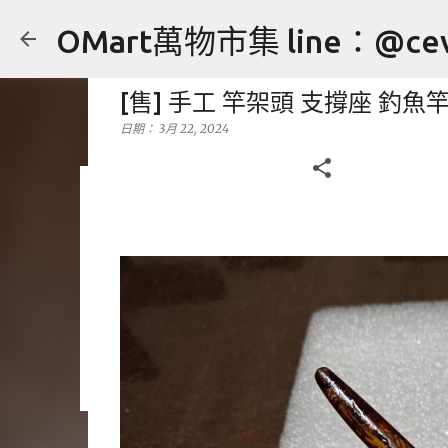
OMart萬物市集 line：@cev
[售] 手工 竿架頭 支撐座 釣魚
日期：
3月 22, 2024
[售] YONEX NANORAY 10 c
日期：
7月 27, 2024
售
運動用品
0