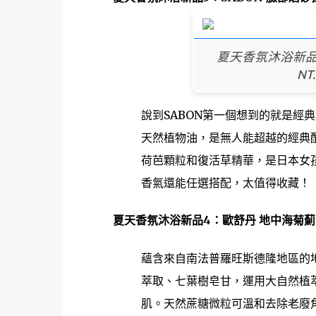
夏天香氛沐浴新品3
N
說到SABON第一個想到的就是經
天然植物油，是無人能超越的經典
荷芭顆粒和復活草精華，是日本女
香氣還能任選搭配，太值得收藏！
夏天香氛沐浴新品4：歐舒丹 地中海菊薊勻體去
蘊含來自南法普羅旺斯德隆地區的
萃取、七葉樹皂甘，運用大自然植
肌。天然蔗糖微粒可溫和去除老廢