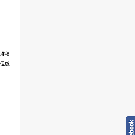
堆積
但感