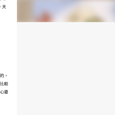
，天
的，
比較
心靈