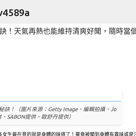
跳到主要內容
4589a
秘訣！天氣再熱也能維持清爽好聞，隨時當
arbon 羽球拍 羽毛球拍
！（圖片來源：Getty Image、編輯拍攝、Jo
提供、SABON提供、歐舒丹提供）
多女生最在意的就是身體的味道了！畢竟被聞到身體有異味或是