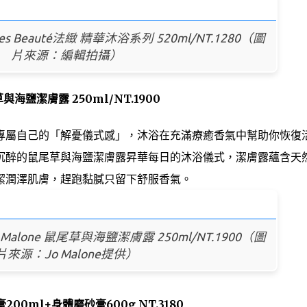
Beauté法緻 精華沐浴系列 520ml/NT.1280（圖
片來源：編輯拍攝）
與海鹽潔膚露 250ml/NT.1900
專屬自己的「解憂儀式感」，沐浴在充滿療癒香氣中幫助你恢復
沉醉的鼠尾草與海鹽潔膚露昇華每日的沐浴儀式，潔膚露蘊含天
潔潤澤肌膚，趕跑黏膩只留下舒服香氣。
lone 鼠尾草與海鹽潔膚露 250ml/NT.1900（圖
片來源：Jo Malone提供）
00ml+身體磨砂膏600g NT.3180