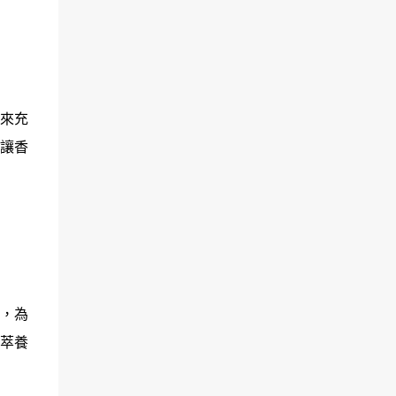
來充
讓香
，為
萃養