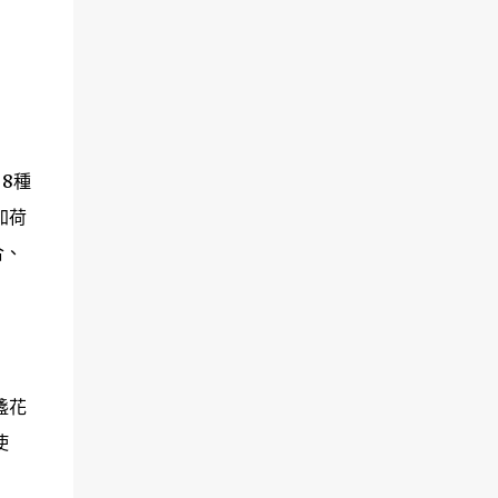
8種
加荷
合、
盞花
使