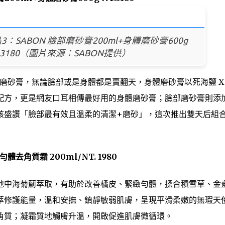
：SABON 臉部磨砂膏200ml+身體磨砂膏600g
T.3180（圖片來源：SABON提供）
典磨砂膏，無論臉部或是身體都是賣翻天，身體磨砂膏以死海鹽 X 
配方，更是網友口耳相傳最好用的身體磨砂膏；臉部磨砂膏則添
孩盛讚「臉部最有效且溫柔的清潔+磨砂」，這次推出雙天后組
角質霜 200ml/NT. 1980
地中海菊薊萃取，有助於改善橘皮、緊緻勻體，揉合積雪草、金
萃修護能量，溫和安撫、鎮靜敏弱肌膚，呈現平滑柔嫩的無瑕天
角質；凝霜質地觸膚升溫，開啟促進肌膚微循環。