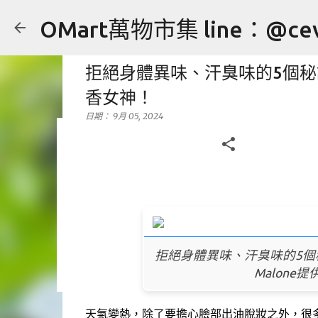
OMart萬物市集 line：@cev
拒絕身體異味、汗臭味的5個
香女神！
日期：
9月 05, 2024
[售] YONEX NANORAY 10 c
日期：
7月 27, 2024
售
運動用品
0
拒絕身體異味、汗臭味的5個秘訣
Malone
天氣變熱，除了要擔心臉部出油脫妝之外，很