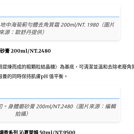
海菊薊勻體去角質霜 200ml/NT. 1980（圖片
來源：歐舒丹提供）
 200ml/NT.2480
根提煉而成的粗顆粒結晶糖）為基底，可清潔並溫和去除老廢角
養的同時保持肌膚pH 值平衡。
初。身體磨砂膏 200ml/NT.2480（圖片來源：編輯
拍攝）
香系列 沁夏萊姆 50ml/NT.9500