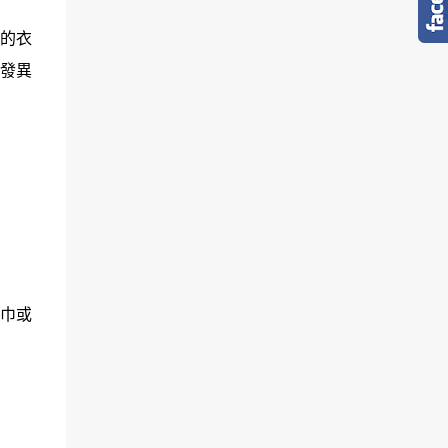
的衣
發異
巾或