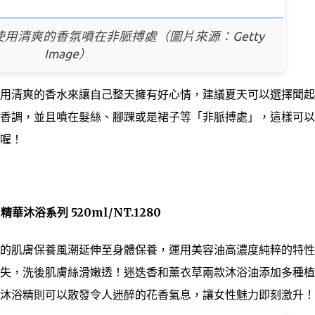
用清爽的香氛噴在非脈搏處（圖片來源：Getty
Image）
用清爽的香水來讓自己整天擁有好心情，建議夏天可以選擇聞起
香調，並且噴在髮絲、腳踝或是裙子等「非脈搏處」，這樣可以
喔！
精華沐浴系列 520ml/NT.1280
的肌膚保養風潮延伸至身體保養，運用美容油高濃度純粹的特性
失，洗後肌膚絲滑嫩透！迷迭香和薰衣草兩款沐浴油添加多種植
沐浴精則可以散發令人迷醉的花香氣息，讓女性魅力即刻激升！