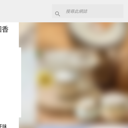
個香
汗味